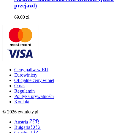
przejazd)
69,00
zł
Ceny paliw w EU
Eurowiniety
Oficjalne ceny winiet
O nas
Regulamin
Polityka prywatności
Kontakt
© 2026 ewiniety.pl
Austria 🇦🇹
Bułgaria 🇧🇬
Czechy 🇨🇿