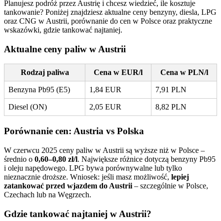
Planujesz podróż przez Austrię i chcesz wiedzieć, ile kosztuje
tankowanie? Poniżej znajdziesz aktualne ceny benzyny, diesla, LPG
oraz CNG w Austrii, porównanie do cen w Polsce oraz praktyczne
wskazówki, gdzie tankować najtaniej.
Aktualne ceny paliw w Austrii
Rodzaj paliwa
Cena w EUR/l
Cena w PLN/l
Benzyna Pb95 (E5)
1,84 EUR
7,91 PLN
Diesel (ON)
2,05 EUR
8,82 PLN
Porównanie cen: Austria vs Polska
W czerwcu 2025 ceny paliw w Austrii są wyższe niż w Polsce –
średnio o
0,60–0,80 zł/l
. Największe różnice dotyczą benzyny Pb95
i oleju napędowego. LPG bywa porównywalne lub tylko
nieznacznie droższe. Wniosek: jeśli masz możliwość,
lepiej
zatankować przed wjazdem do Austrii
– szczególnie w Polsce,
Czechach lub na Węgrzech.
Gdzie tankować najtaniej w Austrii?