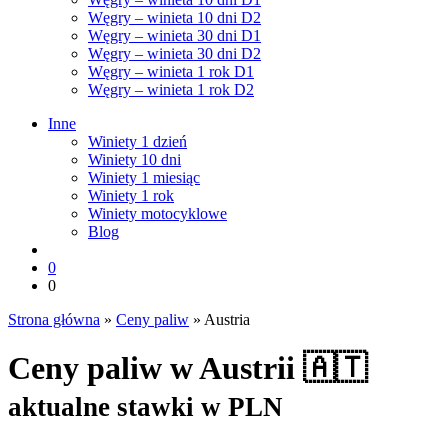
Węgry – winieta 10 dni D2
Węgry – winieta 30 dni D1
Węgry – winieta 30 dni D2
Węgry – winieta 1 rok D1
Węgry – winieta 1 rok D2
Inne
Winiety 1 dzień
Winiety 10 dni
Winiety 1 miesiąc
Winiety 1 rok
Winiety motocyklowe
Blog
0
0
Strona główna
»
Ceny paliw
»
Austria
Ceny paliw w Austrii 🇦🇹
aktualne stawki w PLN