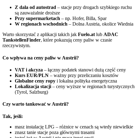
Z dala od autostrad
– stacje przy drogach szybkiego ruchu
są zauważalnie droższe
Przy supermarketach
– np. Hofer, Billa, Spar
W regionach wschodnich
– Dolna Austria, okolice Wiednia
Warto skorzystać z aplikacji takich jak
Fuelo.at
lub
ADAC
TankstellenFinder
, które pokazują ceny paliw w czasie
rzeczywistym.
Co wpływa na ceny paliw w Austrii?
VAT i akcyza
– łączny podatek stanowi dużą część ceny
Kurs EUR/PLN
– ważny przy przeliczaniu kosztów
Globalne ceny ropy
i lokalna polityka energetyczna
Lokalizacja stacji
– ceny wyższe w regionach turystycznych
(Tyrol, Salzburg)
Czy warto tankować w Austrii?
Tak, jeśli:
masz instalację LPG – różnice w cenach są wtedy niewielkie
znasz tanie stacje poza głównymi trasami
jesteś już w Austrii i nie masz innej opcji