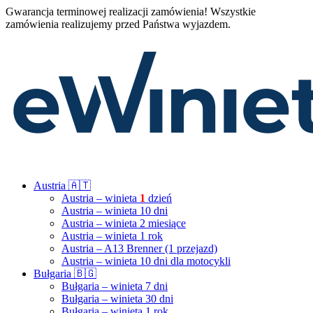
Gwarancja terminowej realizacji zamówienia! Wszystkie
zamówienia realizujemy przed Państwa wyjazdem.
Austria 🇦🇹
Austria – winieta
1
dzień
Austria – winieta 10 dni
Austria – winieta 2 miesiące
Austria – winieta 1 rok
Austria – A13 Brenner (1 przejazd)
Austria – winieta 10 dni dla motocykli
Bułgaria 🇧🇬
Bułgaria – winieta 7 dni
Bułgaria – winieta 30 dni
Bułgaria – winieta 1 rok