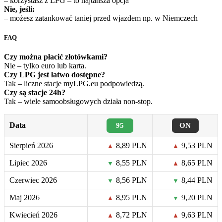
– korzystasz z LPG – to najtańsza opcja
Nie, jeśli:
– możesz zatankować taniej przed wjazdem np. w Niemczech
FAQ
Czy można płacić złotówkami?
Nie – tylko euro lub karta.
Czy LPG jest łatwo dostępne?
Tak – liczne stacje myLPG.eu podpowiedzą.
Czy są stacje 24h?
Tak – wiele samoobsługowych działa non‑stop.
Data
95
ON
Sierpień 2026
8,89 PLN
9,53 PLN
▲
▲
Lipiec 2026
8,55 PLN
8,65 PLN
▼
▲
Czerwiec 2026
8,56 PLN
8,44 PLN
▼
▼
Maj 2026
8,95 PLN
9,20 PLN
▲
▼
Kwiecień 2026
8,72 PLN
9,63 PLN
▲
▲