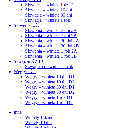
Słowacja – winieta
1
dzień
Słowacja – winieta 10 dni
Słowacja – winieta 30 dni
Słowacja – winieta 1 rok
Słowenia 🇸🇮
Słowenia – winieta 7 dni 2A
Słowenia – winieta 7 dni 2B
Słowenia – winieta 30 dni 2A
Słowenia – winieta 30 dni 2B
Słowenia – winieta 1 rok 2A
Słowenia – winieta 1 rok 2B
Szwajcaria🇨🇭
Szwajcaria – winieta 1 rok
Węgry 🇭🇺
Węgry – winieta 10 dni D1
Węgry – winieta 10 dni D2
Węgry – winieta 30 dni D1
Węgry – winieta 30 dni D2
Węgry – winieta 1 rok D1
Węgry – winieta 1 rok D2
Inne
Winiety 1 dzień
Winiety 10 dni
Winiety 1 miesiąc