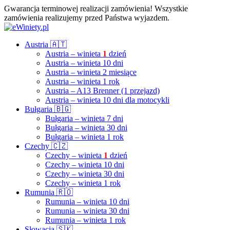
Gwarancja terminowej realizacji zamówienia! Wszystkie
zamówienia realizujemy przed Państwa wyjazdem.
Austria 🇦🇹
Austria – winieta
1
dzień
Austria – winieta 10 dni
Austria – winieta 2 miesiące
Austria – winieta 1 rok
Austria – A13 Brenner (1 przejazd)
Austria – winieta 10 dni dla motocykli
Bułgaria 🇧🇬
Bułgaria – winieta 7 dni
Bułgaria – winieta 30 dni
Bułgaria – winieta 1 rok
Czechy 🇨🇿
Czechy – winieta
1
dzień
Czechy – winieta 10 dni
Czechy – winieta 30 dni
Czechy – winieta 1 rok
Rumunia 🇷🇴
Rumunia – winieta 10 dni
Rumunia – winieta 30 dni
Rumunia – winieta 1 rok
Słowacja 🇸🇰