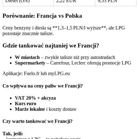
Diesel (ON)
2,22 EUR
9,53 PLN
Porównanie: Francja vs Polska
Ceny benzyny i diesla są **1,3–1,5 PLN/l wyższe**, ale LPG
pozostaje znacznie tańsze.
Gdzie tankować najtaniej we Francji?
W miastach
– zwykle tańsze niż przy autostradach
Supermarkety
– Carrefour, Leclerc oferują promocje LPG
Aplikacje: Fuelo.fr lub myLPG.eu
Co wpływa na ceny paliw we Francji?
VAT 20% + akcyza
Kurs euro
Marże lokalne
i koszty dostaw
Czy warto tankować we Francji?
Tak, jeśli: