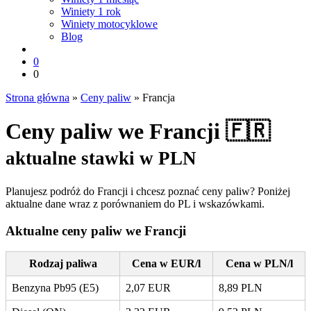
Winiety 1 rok
Winiety motocyklowe
Blog
0
0
Strona główna
»
Ceny paliw
»
Francja
Ceny paliw we Francji 🇫🇷
aktualne stawki w PLN
Planujesz podróż do Francji i chcesz poznać ceny paliw? Poniżej
aktualne dane wraz z porównaniem do PL i wskazówkami.
Aktualne ceny paliw we Francji
Rodzaj paliwa
Cena w EUR/l
Cena w PLN/l
Benzyna Pb95 (E5)
2,07 EUR
8,89 PLN