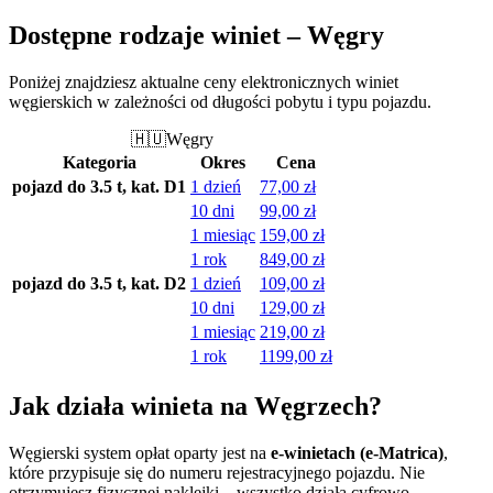
Dostępne rodzaje winiet – Węgry
Poniżej znajdziesz aktualne ceny elektronicznych winiet
węgierskich w zależności od długości pobytu i typu pojazdu.
🇭🇺
Węgry
Kategoria
Okres
Cena
pojazd do 3.5 t, kat. D1
1 dzień
77,00 zł
10 dni
99,00 zł
1 miesiąc
159,00 zł
1 rok
849,00 zł
pojazd do 3.5 t, kat. D2
1 dzień
109,00 zł
10 dni
129,00 zł
1 miesiąc
219,00 zł
1 rok
1199,00 zł
Jak działa winieta na Węgrzech?
Węgierski system opłat oparty jest na
e-winietach (e-Matrica)
,
które przypisuje się do numeru rejestracyjnego pojazdu. Nie
otrzymujesz fizycznej naklejki – wszystko działa cyfrowo.