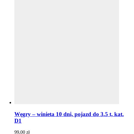
Węgry – winieta 10 dni, pojazd do 3.5 t, kat.
D1
99,00
zł