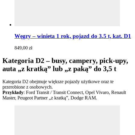
Węgry – winieta 1 rok, pojazd do 3.5 t, kat. D1
849,00
zł
Kategoria D2 – busy, campery, pick-upy,
auta „z kratką” lub „z paką” do 3,5 t
Kategoria D2 obejmuje większe pojazdy użytkowe oraz te
przerobione z osobowych.
Przykłady
: Ford Transit / Transit Connect, Opel Vivaro, Renault
Master, Peugeot Partner „z kratką”, Dodge RAM.