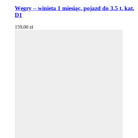
Węgry – winieta 1 miesiąc, pojazd do 3.5 t, kat.
D1
159,00
zł