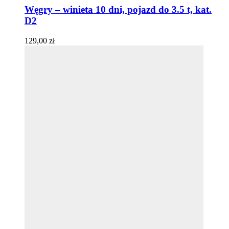
Węgry – winieta 10 dni, pojazd do 3.5 t, kat.
D2
129,00
zł