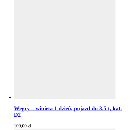
Węgry – winieta 1 dzień, pojazd do 3.5 t, kat.
D2
109,00
zł