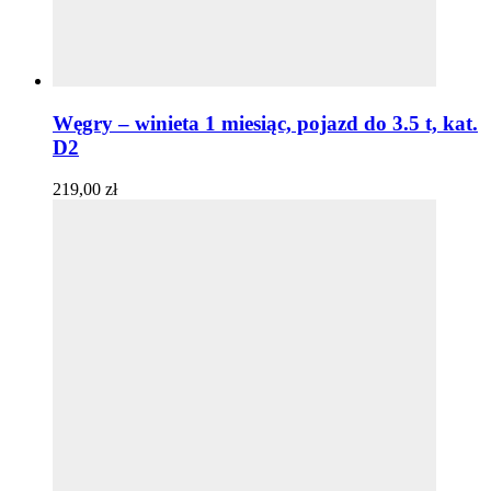
Węgry – winieta 1 miesiąc, pojazd do 3.5 t, kat.
D2
219,00
zł