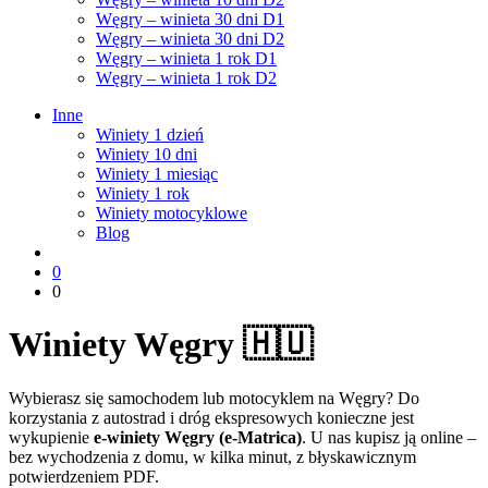
Węgry – winieta 30 dni D1
Węgry – winieta 30 dni D2
Węgry – winieta 1 rok D1
Węgry – winieta 1 rok D2
Inne
Winiety 1 dzień
Winiety 10 dni
Winiety 1 miesiąc
Winiety 1 rok
Winiety motocyklowe
Blog
0
0
Winiety Węgry 🇭🇺
Wybierasz się samochodem lub motocyklem na Węgry? Do
korzystania z autostrad i dróg ekspresowych konieczne jest
wykupienie
e-winiety Węgry (e-Matrica)
. U nas kupisz ją online –
bez wychodzenia z domu, w kilka minut, z błyskawicznym
potwierdzeniem PDF.