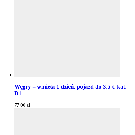
Węgry – winieta 1 dzień, pojazd do 3.5 t, kat.
D1
77,00
zł