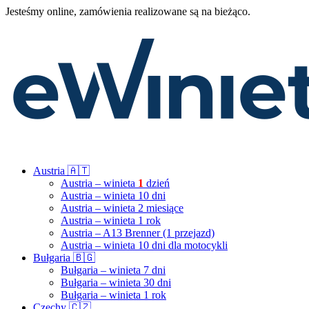
Jesteśmy online, zamówienia realizowane są na bieżąco.
Austria 🇦🇹
Austria – winieta
1
dzień
Austria – winieta 10 dni
Austria – winieta 2 miesiące
Austria – winieta 1 rok
Austria – A13 Brenner (1 przejazd)
Austria – winieta 10 dni dla motocykli
Bułgaria 🇧🇬
Bułgaria – winieta 7 dni
Bułgaria – winieta 30 dni
Bułgaria – winieta 1 rok
Czechy 🇨🇿