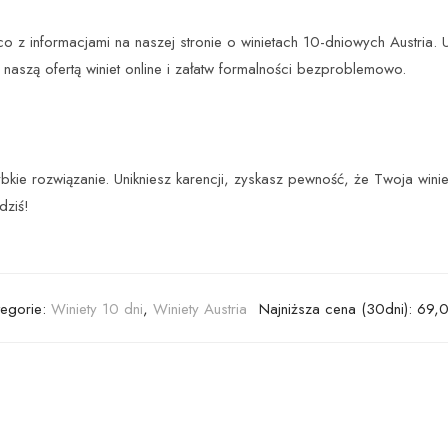
o z informacjami na naszej stronie o winietach 10-dniowych Austria. 
 naszą ofertą winiet online i załatw formalności bezproblemowo.
zybkie rozwiązanie. Unikniesz karencji, zyskasz pewność, że Twoja win
dziś!
tegorie:
Winiety 10 dni
,
Winiety Austria
Najniższa cena (30dni):
69,