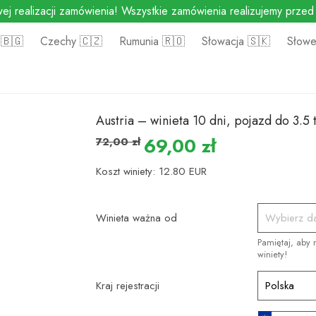
ej realizacji zamówienia! Wszystkie zamówienia realizujemy prze
 🇧🇬
Czechy 🇨🇿
Rumunia 🇷🇴
Słowacja 🇸🇰
Słowe
, pojazd do 3.5 t
Austria – winieta 10 dni, pojazd do 3.5 
69,00
zł
72,00
zł
Koszt winiety: 12.80 EUR
Winieta ważna od
Pamiętaj, aby
winiety!
Kraj rejestracji