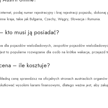
internet, podaj numer rejestracyjny i kraj rejestracji pojazdu, dokonaj
 inne kraje, takie jak Bułgaria, Czechy, Węgry, Słowacja i Rumunia.
– kto musi ją posiadać?
kowa dla pojazdów wielośladowych, zespołów pojazdów wielośladow
Jest to popularne rozwiązanie dla osób na krótkie wakacje, przejazd 
cena – ile kosztuje?
kładną cenę sprawdzisz na oficjalnych stronach austriackich organó
 skutkować wysokimi karami finansowymi, dlatego ważne jest, aby zaku