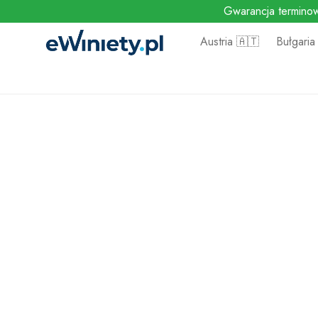
Gwarancja terminow
Austria 🇦🇹
Bułgaria
Strona główna
/
Winiety Austria
/
Austria – winieta 10 dni