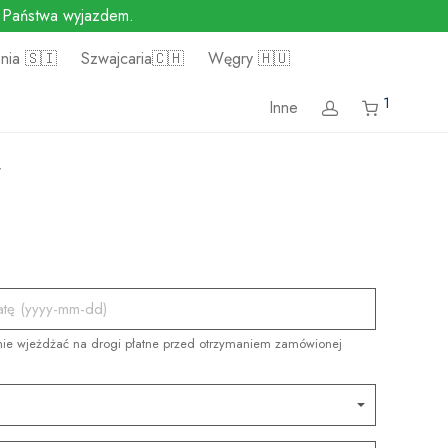
d Państwa wyjazdem.
nia 🇸🇮
Szwajcaria🇨🇭
Węgry 🇭🇺
1
Inne
t
 nie wjeżdżać na drogi płatne przed otrzymaniem zamówionej