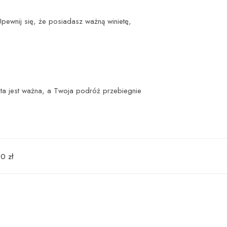
Upewnij się, że posiadasz ważną winietę,
ieta jest ważna, a Twoja podróż przebiegnie
00
zł