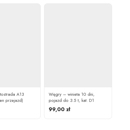
utostrada A13
Węgry – winieta 10 dni,
den przejazd)
pojazd do 3.5 t, kat. D1
99,00
zł