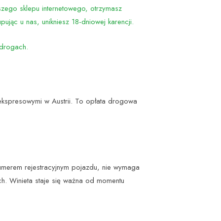
zego sklepu internetowego, otrzymasz
ując u nas, unikniesz 18-dniowej karencji.
h drogach.
ekspresowymi w Austrii. To opłata drogowa
z numerem rejestracyjnym pojazdu, nie wymaga
ych. Winieta staje się ważna od momentu