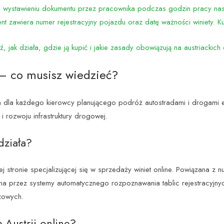
i wystawieniu dokumentu przez pracownika podczas godzin pracy nas
 zawiera numer rejestracyjny pojazdu oraz datę ważności winiety. Kup
dź, jak działa, gdzie ją kupić i jakie zasady obowiązują na austriackic
 – co musisz wiedzieć?
a dla każdego kierowcy planującego podróż autostradami i drogami 
i rozwoju infrastruktury drogowej.
działa?
zej stronie specjalizującej się w sprzedaży winiet online. Powiązana 
owana przez systemy automatycznego rozpoznawania tablic rejestracyjn
zowych.
 Austrii online?